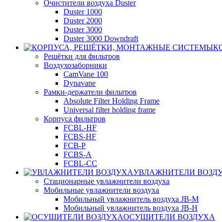
Очистители воздуха Duster
Duster 1000
Duster 2000
Duster 3000
Duster 3000 Downdraft
К
Решётки для фильтров
Воздухозаборники
CamVane 100
Dynavane
Рамки-держатели фильтров
Absolute Filter Holding Frame
Universal filter holding frame
Корпуса фильтров
FCBL-HF
FCBS-HF
FCB-P
FCBS-A
FCBL-CC
УВЛАЖНИТЕЛИ ВОЗД
Стационарные увлажнители воздуха
Мобильные увлажнители воздуха
Мобильный увлажнитель воздуха JB-M
Мобильный увлажнитель воздуха JB-H
ОСУШИТЕЛИ ВОЗДУХА