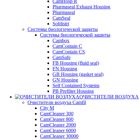
CamHosp R
Pharmaseal Exhaust Housing
Pharmaseal
CamSeal
Sofdistri
Системы биологической защиты
Системы биологической защиты
Cambox
CamContain C
CamContain CS
CamSafe
FB Housing (fluid seal)
FN Housing
GB Housing (gasket seal)
GN Housing
Self Contained Systems
PB Prefilter Housing
ОЧИСТИТЕЛИ ВОЗДУХА
Очистители воздуха Camfil
City M
CamCleaner 300
CamCleaner 800
CamCleaner 2000
CamCleaner 6000
CamCleaner 30000