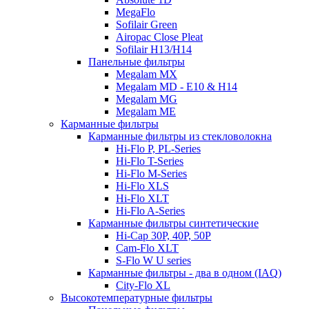
MegaFlo
Sofilair Green
Airopac Close Pleat
Sofilair H13/H14
Панельные фильтры
Megalam MX
Megalam MD - E10 & H14
Megalam MG
Megalam ME
Карманные фильтры
Карманные фильтры из стекловолокна
Hi-Flo P, PL-Series
Hi-Flo T-Series
Hi-Flo M-Series
Hi-Flo XLS
Hi-Flo XLT
Hi-Flo A-Series
Карманные фильтры синтетические
Hi-Cap 30P, 40P, 50P
Cam-Flo XLT
S-Flo W U series
Карманные фильтры - два в одном (IAQ)
City-Flo XL
Высокотемпературные фильтры