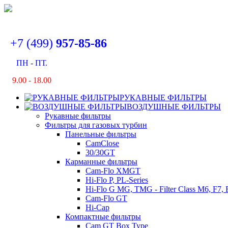
+7 (499)
957-85-86
ПН - ПТ.
9
.00 - 18.00
РУКАВНЫЕ ФИЛЬТРЫ
ВОЗДУШНЫЕ ФИЛЬТРЫ
Рукавные фильтры
Фильтры для газовых турбин
Панельные фильтры
CamClose
30/30GT
Карманные фильтры
Cam-Flo XMGT
Hi-Flo P, PL-Series
Hi-Flo G MG, TMG - Filter Class M6, F7, 
Cam-Flo GT
Hi-Cap
Компактные фильтры
Cam GT Box Type