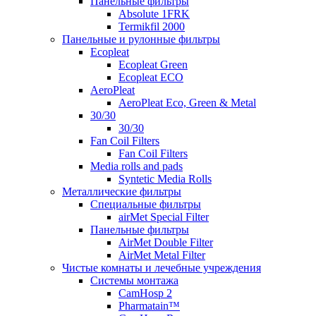
Панельные фильтры
Absolute 1FRK
Termikfil 2000
Панельные и рулонные фильтры
Ecopleat
Ecopleat Green
Ecopleat ECO
AeroPleat
AeroPleat Eco, Green & Metal
30/30
30/30
Fan Coil Filters
Fan Coil Filters
Media rolls and pads
Syntetic Media Rolls
Металлические фильтры
Специальные фильтры
airMet Special Filter
Панельные фильтры
AirMet Double Filter
AirMet Metal Filter
Чистые комнаты и лечебные учреждения
Системы монтажа
CamHosp 2
Pharmatain™