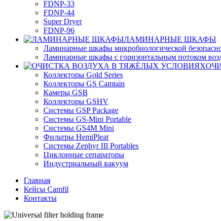
FDNP-33
FDNP-44
Super Dryer
FDNP-96
ЛАМИНАРНЫЕ ШКАФЫ
Ламинарные шкафы микробиологической безопасно
Ламинарные шкафы с горизонтальным потоком воз
ОЧ
Коллекторы Gold Series
Коллекторы GS Camtain
Камеры GSB
Коллекторы GSHV
Системы GSP Package
Системы GS-Mini Portable
Системы GS4M Mini
Фильтры HemiPleat
Системы Zephyr III Portables
Циклонные сепараторы
Индустриальный вакуум
Главная
Кейсы Camfil
Контакты