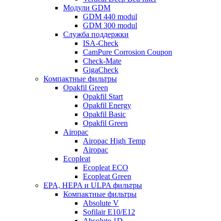
Модули GDM
GDM 440 modul
GDM 300 modul
Служба поддержки
ISA-Check
CamPure Corrosion Coupon
Check-Mate
GigaCheck
Компактные фильтры
Opakfil Green
Opakfil Start
Opakfil Energy
Opakfil Basic
Opakfil Green
Airopac
Airopac High Temp
Airopac
Ecopleat
Ecopleat ECO
Ecopleat Green
EPA, HEPA и ULPA фильтры
Компактные фильтры
Absolute V
Sofilair E10/E12
Absolute 1D