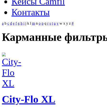
Кейсы Camfil
Контакты
a
b
c
d
e
f
g
h
i
j
k
l
m
n
o
p
q
r
s
t
u
v
w
x
y
z
#
Карманные фильтры 
City-Flo XL