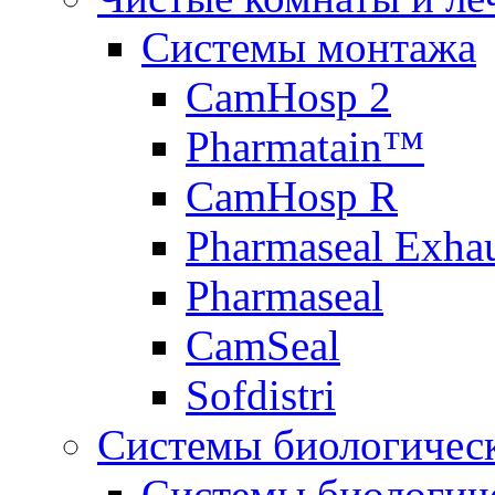
Системы монтажа
CamHosp 2
Pharmatain™
CamHosp R
Pharmaseal Exha
Pharmaseal
CamSeal
Sofdistri
Системы биологичес
Системы биологич