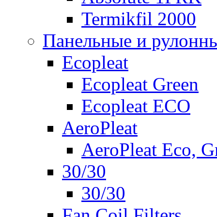
Termikfil 2000
Панельные и рулонн
Ecopleat
Ecopleat Green
Ecopleat ECO
AeroPleat
AeroPleat Eco, G
30/30
30/30
Fan Coil Filters