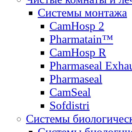
Системы монтажа
CamHosp 2
Pharmatain™
CamHosp R
Pharmaseal Exha
Pharmaseal
CamSeal
Sofdistri
Системы биологичес
Системы биологич