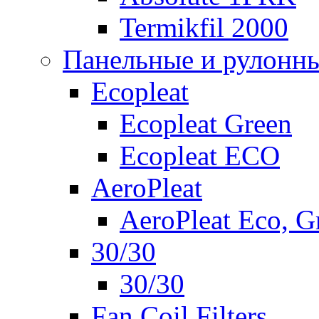
Termikfil 2000
Панельные и рулонн
Ecopleat
Ecopleat Green
Ecopleat ECO
AeroPleat
AeroPleat Eco, G
30/30
30/30
Fan Coil Filters