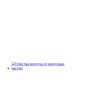
Статья CAMFIL - "Озон и
здоровье человека"
Camfil - Решения по очистка
воздуха от вирусных частиц